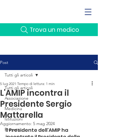
Trova un medico
Post
Tutti gli articoli
5 lug 2021
Tempo di lettura: 1 min
Tutti gli articoli
L'AMIP incontra il
Associazione
Presidente Sergio
Medicina
Mattarella
Istituzioni
Aggiornamento:
5 mag 2024
Progetti
Il Presidente dell'AMIP ha 
incontrato il Presidente della 