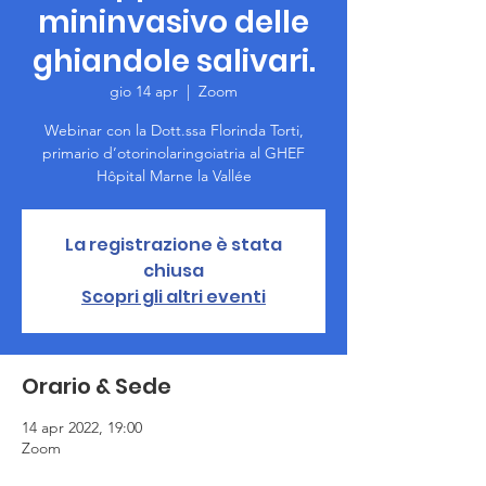
mininvasivo delle
ghiandole salivari.
gio 14 apr
  |  
Zoom
Webinar con la Dott.ssa Florinda Torti,
primario d’otorinolaringoiatria al GHEF
Hôpital Marne la Vallée
La registrazione è stata
chiusa
Scopri gli altri eventi
Orario & Sede
14 apr 2022, 19:00
Zoom