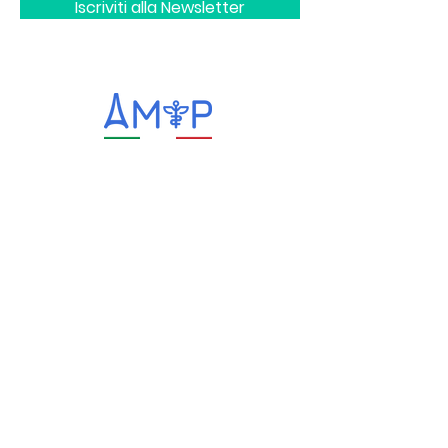
Iscriviti alla Newsletter
info@medicitalianiparigi.org
+33 (0)6 73 56 20 41
Lunedì – Venerdì dalle 9:00 alle 11:00
Link utili
Ambasciata d’Italia a Parigi
Consolato Generale d’Italia a Parigi