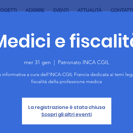
ROGETTI
ADERIRE
EVENTI
ATTUALITÀ
CONTATTI
edici e fiscalit
mer 31 gen
  |  
Patronato INCA CGIL
 informativa a cura dell'INCA-CGIL Francia dedicata ai temi lega
fiscalità della professione medica
La registrazione è stata chiusa
Scopri gli altri eventi