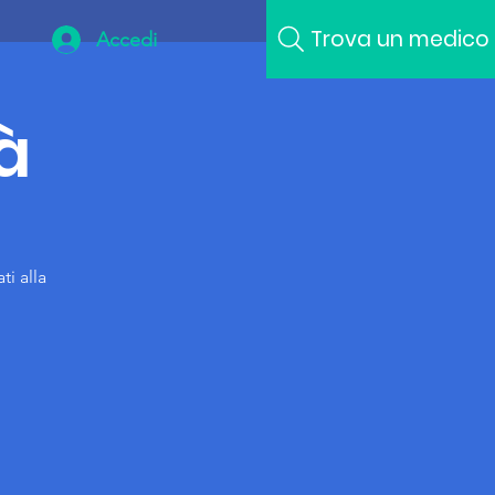
Trova un medico
Accedi
à
ti alla