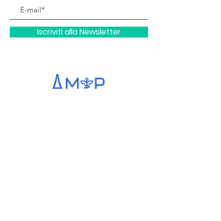
Iscriviti alla Newsletter
info@medicitalianiparigi.org
+33 (0)6 73 56 20 41
Lunedì – Venerdì dalle 9:00 alle 11:00
Link utili
Ambasciata d’Italia a Parigi