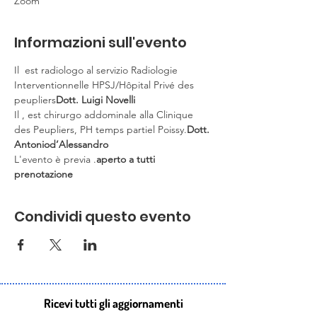
Zoom
Informazioni sull'evento
Il 
 est radiologo al servizio Radiologie 
Interventionnelle HPSJ/Hôpital Privé des 
peupliers
Dott. Luigi Novelli
Il 
, est chirurgo addominale alla Clinique 
des Peupliers, PH temps partiel Poissy.
Dott. 
Antonio
d’Alessandro
L'evento è 
previa 
.
aperto a tutti 
prenotazione
Condividi questo evento
Ricevi tutti gli aggiornamenti