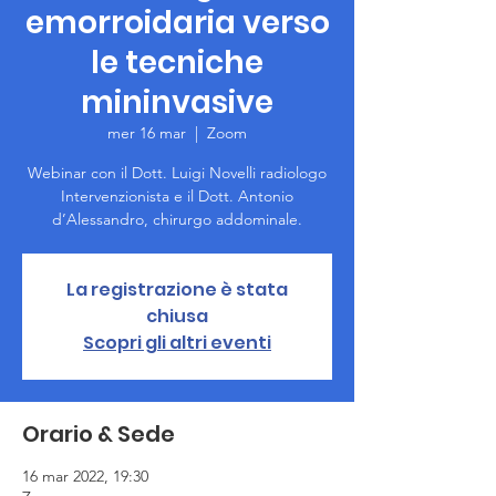
emorroidaria verso
le tecniche
mininvasive
mer 16 mar
  |  
Zoom
Webinar con il Dott. Luigi Novelli radiologo
Intervenzionista e il Dott. Antonio
d’Alessandro, chirurgo addominale.
La registrazione è stata
chiusa
Scopri gli altri eventi
Orario & Sede
16 mar 2022, 19:30