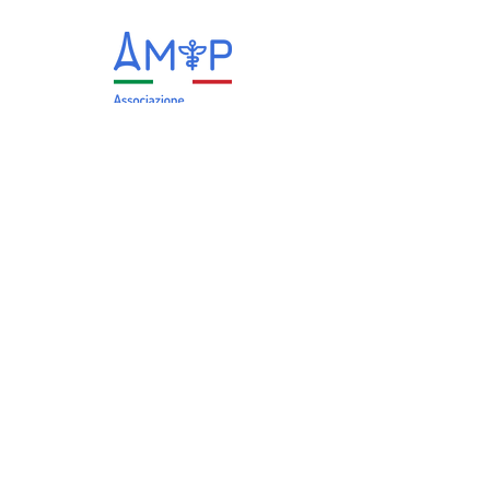
info@medicitalianiparigi.org
+33 (0)6 73 56 20 41
Lunedì – Venerdì dalle 9:00 alle 11:00
Link utili
Ambasciata d’Italia a Parigi
Consolato Generale d’Italia a Parigi
Istituto di Cultura Italiana a Parigi
Comites Parigi