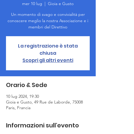
mer 10 lug
  |  
Gioia e Gusto
Un momento di svago e convivialità per
conoscere meglio la nostra Associazione e i
membri del Direttivo
La registrazione è stata
chiusa
Scopri gli altri eventi
Orario & Sede
10 lug 2024, 19:30
Gioia e Gusto, 49 Rue de Laborde, 75008
Paris, Francia
Informazioni sull'evento