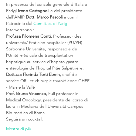
In presenza del console generale d'Italia a 
Parigi 
Irene Castagnoli
 e del presidente 
dell'AMIP 
Dott. Marco Pascoli 
e con il 
Patrocinio del 
Com.it.es di Parigi
Interverranno :
Prof.ssa Filomena Conti, 
Professeur des 
universités/ Praticien hospitalier (PU/PH) 
Sorbonne Université, responsable de 
l'Unité médicale de transplantation 
hépatique au service d'hépato-gastro-
entérologie de l'hôpital Pitié Salpêtrière.
Dott.ssa Florinda Torti Elzein, 
chef de 
service ORL et chirurgie thyroïdienne GHEF 
- Marne la Vallé
Prof. Bruno Vincenzo, 
Full professor in 
Medical Oncology, presidente del corso di 
laura in Medicina dell'Università Campus 
Bio-medico di Roma
Seguirà un cocktail.
Mostra di più