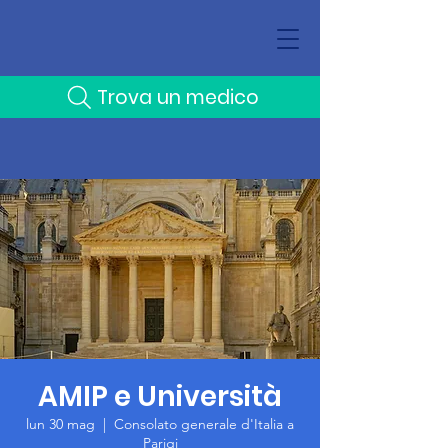
Trova un medico
AMIP e Università
lun 30 mag
  |  
Consolato generale d'Italia a
Parigi